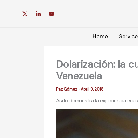
Skip
to
content
Home
Service
Dolarización: la c
Venezuela
Paz Gómez
•
April 9, 2018
Así lo demuestra la experiencia ecu