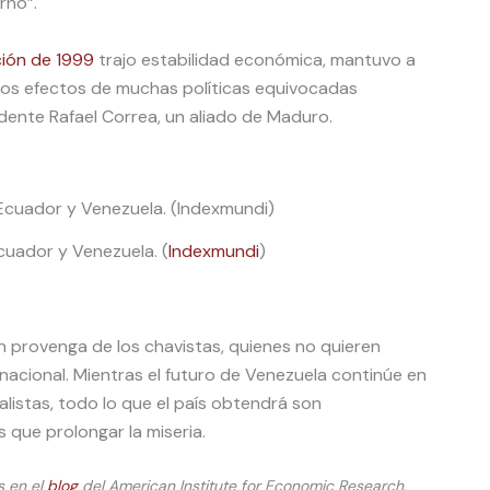
rno”.
ción de 1999
trajo estabilidad económica, mantuvo a
zó los efectos de muchas políticas equivocadas
dente Rafael Correa, un aliado de Maduro.
Ecuador y Venezuela. (
Indexmundi
)
n provenga de los chavistas, quienes no quieren
nacional. Mientras el futuro de Venezuela continúe en
listas, todo lo que el país obtendrá son
que prolongar la miseria.
s en el
blog
del American Institute for Economic Research.