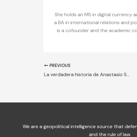
She holds an MS in digital currency a
a BA in international relations and po
is a cofounder and the academic coor
PREVIOUS
La verdadera historia de Anastasio Somoza
We are a geopolitical intelligence source that de
and the rule of law.