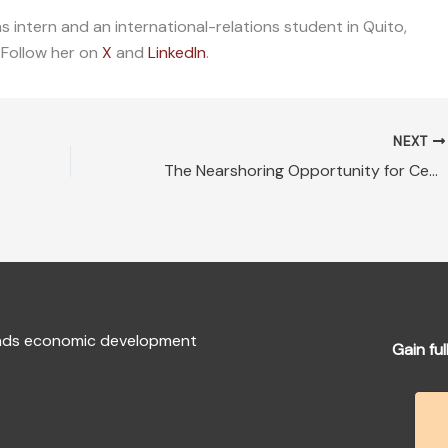
 intern and an international-relations student in Quito,
 Follow her on
X
and
LinkedIn
.
NEXT
The Nearshoring Opportunity for Central America
fends economic development
Gain ful