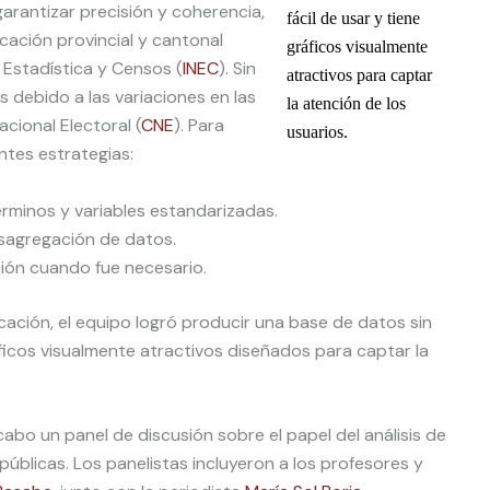
arantizar precisión y coherencia,
fácil de usar y tiene
ación provincial y cantonal
gráficos visualmente
e Estadística y Censos (
INEC
). Sin
atractivos para captar
 debido a las variaciones en las
la atención de los
acional Electoral (
CNE
). Para
usuarios.
ntes estrategias:
érminos y variables estandarizadas.
sagregación de datos.
ción cuando fue necesario.
cación, el equipo logró producir una base de datos sin
áficos visualmente atractivos diseñados para captar la
cabo un panel de discusión sobre el papel del análisis de
públicas. Los panelistas incluyeron a los profesores y