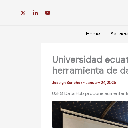
Skip
to
content
Home
Service
Universidad ecua
herramienta de da
Joselyn Sanchez
•
January 24, 2025
USFQ Data Hub propone aumentar la 