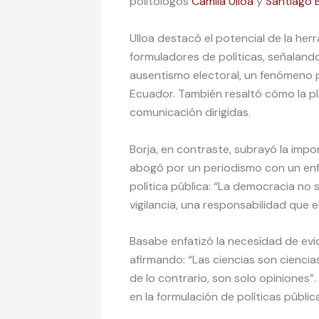
politólogos
Camila Ulloa
y
Santiago 
Ulloa destacó el potencial de la herra
formuladores de políticas, señaland
ausentismo electoral, un fenómeno p
Ecuador. También resaltó cómo la pla
comunicación dirigidas.
Borja, en contraste, subrayó la impo
abogó por un periodismo con un enfoq
política pública: “La democracia no 
vigilancia, una responsabilidad que
Basabe enfatizó la necesidad de evide
afirmando: “Las ciencias son cienci
de lo contrario, son solo opiniones”
en la formulación de políticas públic