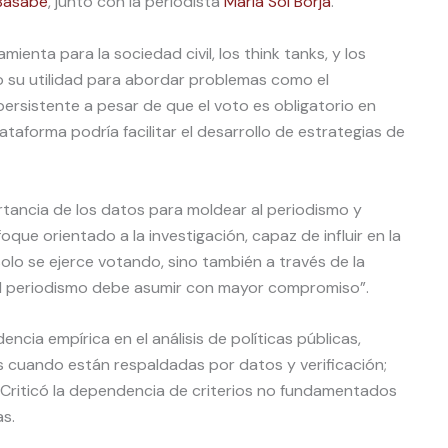
Basabe
, junto con la periodista
María Sol Borja
.
mienta para la sociedad civil, los think tanks, y los
o su utilidad para abordar problemas como el
ersistente a pesar de que el voto es obligatorio en
taforma podría facilitar el desarrollo de estrategias de
rtancia de los datos para moldear al periodismo y
ue orientado a la investigación, capaz de influir en la
solo se ejerce votando, sino también a través de la
 el periodismo debe asumir con mayor compromiso”.
ncia empírica en el análisis de políticas públicas,
as cuando están respaldadas por datos y verificación;
. Criticó la dependencia de criterios no fundamentados
as.