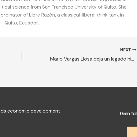
litical science from San Francisco University of Quito. She
dinator of Libre Razón, a classical-liberal think tank in
Quito, Ecuador.
NEXT
Mario Vargas Llosa deja un legado histórico en la literatura y la libertad
fends economic development
Gain ful