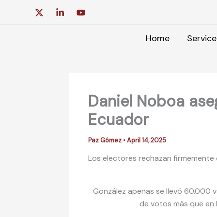
Skip
to
content
Home
Service
Daniel Noboa aseg
Ecuador
Paz Gómez
•
April 14, 2025
Los electores rechazan firmemente e
González apenas se llevó 60.000 vo
de votos más que en l