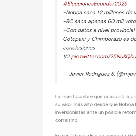
#EleccionesEcuador2025
-Noboa saca 1.2 millones de 
-RC saca apenas 60 mil vot
-Con datos a nivel provincial 
Cotopaxi y Chimborazo es do
conclusiones
1/2
pic.twitter.com/25NuKQh
— Javier Rodriguez S. (@mjav
La incertidumbre que ocasionó la pr
su valor más alto desde que Noboa h
inversionistas ante un posible retorn
correísmo.
En sus últimos días de campaña, Go