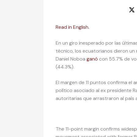
Read in English.
En un giro inesperado por las últim
técnico, los ecuatorianos dieron un m
Daniel Noboa
ganó
con 55.7% de vot
(44.3%).
El margen de 11 puntos confirma el 
político asociado al ex presidente 
autoritarias que arrastraron al país 
The 11-point margin confirms wides
movement associated with former Pr