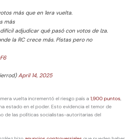
votos más que en 1era vuelta.
os más
difícil adjudicar qué pasó con votos de Iza.
nde la RC crece más. Pistas pero no
uF6
ierrod)
April 14, 2025
imera vuelta incrementó el riesgo país a
1,900 puntos
,
a estado en el poder. Esto evidencia el temor de
o de las políticas socialistas-autoritarias del
nzález hizo
anuncios controversiales
que pueden haber