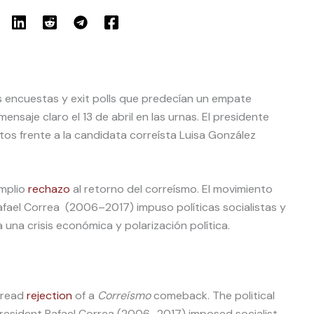
as encuestas y exit polls que predecían un empate
ensaje claro el 13 de abril en las urnas. El presidente
os frente a la candidata correísta Luisa González
amplio
rechazo
al retorno del correísmo. El movimiento
Rafael Correa (2006–2017) impuso políticas socialistas y
a una crisis económica y polarización política.
pread
rejection
of a
Correísmo
comeback. The political
esident Rafael Correa (2006–2017) imposed socialist,