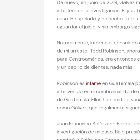
De nuevo, en junio de 2018, Gálvez 
interferir en la investigación. El jue
caso. He apelado y he hecho todo es
aguardar el juicio, y sin embargo sig
Naturalmente, informé al consulado
de mi arresto. Todd Robinson, ahor
para Centroamérica, era entonces e
y un cepillo de dientes, nada más.
Robinson es
infame
en Guatemala po
intervenido en el nombramiento de 
de Guatemala. Ellos han emitido vari
como Gálvez, que ilegalmente siguen 
Juan Francisco Solórzano Foppa, un 
investigación de mi caso. Bajo pres
nombró a Solórzano Foppa como sup