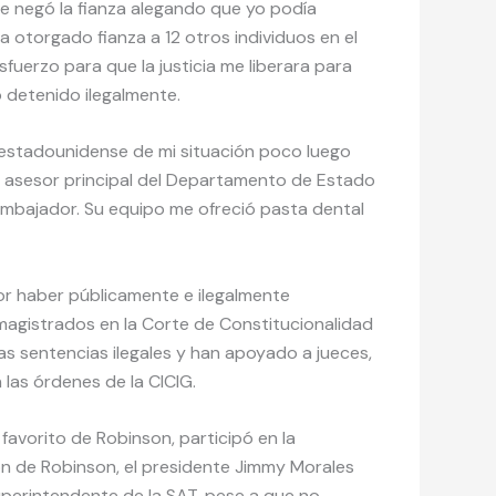
me negó la fianza alegando que yo podía
z ha otorgado fianza a 12 otros individuos en el
fuerzo para que la justicia me liberara para
o detenido ilegalmente.
 estadounidense de mi situación poco luego
a asesor principal del Departamento de Estado
mbajador. Su equipo me ofreció pasta dental
r haber públicamente e ilegalmente
magistrados en la Corte de Constitucionalidad
as sentencias ilegales y han apoyado a jueces,
las órdenes de la CICIG.
favorito de Robinson, participó en la
ión de Robinson, el presidente Jimmy Morales
erintendente de la SAT, pese a que no