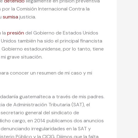
se
detenido
ilegalmente en prisión preventiva
por la Comisión Internacional Contra la
su
sumisa
justicia.
n la
presión
del Gobierno de Estados Unidos
nidos también ha sido el principal financista
o Gobierno estadounidense, por lo tanto, tiene
mi grave situación.
a para conocer un resumen de mi caso y mi
udadanía guatemalteca a través de mis padres.
ia de Administración Tributaria (SAT), el
 secretario general del sindicato de
e dicho cargo, en 2014 publicamos dos anuncios
denunciando irregularidades en la SAT y
sterio Público y la CICIG. Dijimos que la falta