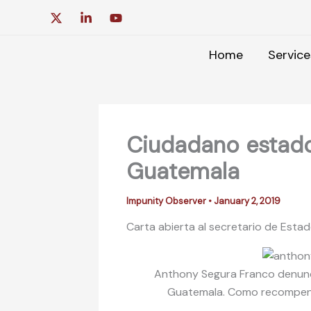
Skip
to
content
Home
Service
Ciudadano estado
Guatemala
Impunity Observer
•
January 2, 2019
Carta abierta al secretario de Est
Anthony Segura Franco denunci
Guatemala. Como recompensa