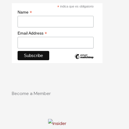
*
indica que es obligatorio
*
Name
*
Email Address
Become a Member