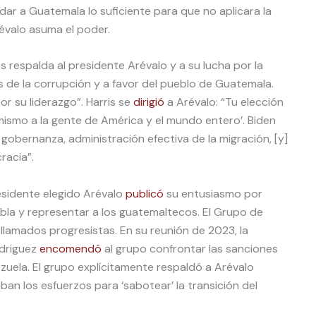
idar a Guatemala lo suficiente para que no aplicara la
révalo asuma el poder.
s respalda al presidente Arévalo y a su lucha por la
s de la corrupción y a favor del pueblo de Guatemala.
r su liderazgo”. Harris se
dirigió
a Arévalo: “Tu elección
ismo a la gente de América y el mundo entero’. Biden
obernanza, administración efectiva de la migración, [y]
racia”.
esidente elegido Arévalo
publicó
su entusiasmo por
ebla y representar a los guatemaltecos. El Grupo de
llamados progresistas. En su reunión de 2023, la
odriguez
encomendó
al grupo confrontar las sanciones
uela. El grupo explícitamente respaldó a Arévalo
ban los esfuerzos para ‘sabotear’ la transición del