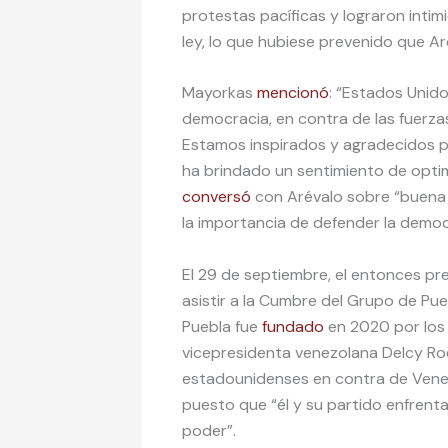
protestas pacíficas y lograron intim
ley, lo que hubiese prevenido que A
Mayorkas
mencionó
: “Estados Unido
democracia, en contra de las fuerza
Estamos inspirados y agradecidos po
ha brindado un sentimiento de optim
conversó
con Arévalo sobre “buena g
la importancia de defender la democ
El 29 de septiembre, el entonces pr
asistir a la Cumbre del Grupo de Pu
Puebla fue
fundado
en 2020 por los 
vicepresidenta venezolana Delcy R
estadounidenses en contra de Venez
puesto que “él y su partido enfrenta
poder”.