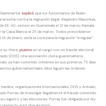
o Giammattei,
explicó
que los funcionarios de Biden
la lucha contra la migración ilegal. Alejandro Mayorkas,
de EE. UU., estuvo en Guatemala el 21 de marzo; Kamala
en la Casa Blanca el 25 de marzo. Todos prescribieron
 14 de enero, sería la cura para la migración “irregular”.
s su títere,
puesto
en el cargo con un fraude electoral
tado (DOS). Una asociación cívica guatemalteca
évalo ya han cometido crímenes en sus primeros 72 días
mientos gubernamentales, ellos siguen las órdenes
, medios, organizaciones internacionales, DOS y Arévalo,
uelo Porras de investigar ilegalmente el fraude cometido
 su registro y las elecciones. Porras fue obligada por ley
n respecto a los dos asuntos.