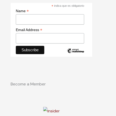
*
indica que es obligatorio
*
Name
*
Email Address
Become a Member