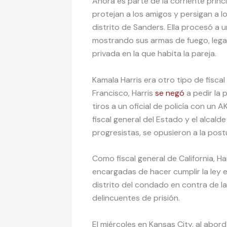
Ahora es parte de la corriente princip
protejan a los amigos y persigan a l
distrito de Sanders. Ella procesó a 
mostrando sus armas de fuego, legal
privada en la que habita la pareja.
Kamala Harris era otro tipo de fisca
Francisco, Harris
se negó
a pedir la 
tiros a un oficial de policía con un A
fiscal general del Estado y el alcal
progresistas, se opusieron a la postu
Como fiscal general de California, H
encargadas de hacer cumplir la ley e
distrito del condado en contra de l
delincuentes de prisión.
El miércoles en Kansas City, al abor