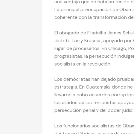
una ventaja que no habrían tenido co
La principal preocupación de Obama,
coherente con la transformación de l
El abogado de Filadelfia James Schu
distrito Larry Krasner, apoyado por G
lugar de procesarlos. En Chicago, Po
progresistas, la persecución indulge
socialista en la revolución.
Los demócratas han dejado pruebas o
estrategia. En Guatemala, donde he
llevaron a cabo acuerdos corruptos
los aliados de los terroristas apoyad
persecución penal y del poder judicia
Los funcionarios socialistas de Oba
destruyen fábricas, invaden la propi