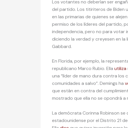
Los votantes no deberían ser engañ
del partido. Los titiriteros de Bide
en las primarias de quienes se alejen 
permiso de los líderes del partido, 
independencia, pero no para votar 
diciendo la verdad y creyesen en la l
Gabbard.
En Florida, por ejemplo, la represe
republicano Marco Rubio. Ella
utiliza
una “líder de mano dura contra los
comunidades a salvo”. Demings ha
v
que están en contra del cumplimiento
mostrado que ella no se opondrá a 
La demócrata Corinna Robinson se 
estadounidense por el Distrito 21 de
Ella
dice
que quiere inversión para lo