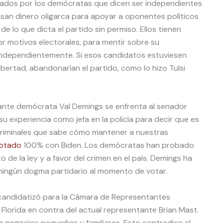
ados por los demócratas que dicen ser independientes
n usan dinero oligarca para apoyar a oponentes políticos
de lo que dicta el partido sin permiso. Ellos tienen
por motivos electorales, para mentir sobre su
independientemente. Si esos candidatos estuviesen
ibertad, abandonarían el partido, como lo hizo Tulsi
ntante demócrata Val Demings se enfrenta al senador
su experiencia como jefa en la policía para decir que es
 criminales que sabe cómo mantener a nuestras
otado
100% con Biden. Los demócratas han probado
 de la ley y a favor del crimen en el país. Demings ha
ningún dogma partidario al momento de votar.
candidatizó para la Cámara de Representantes
 Florida en contra del actual representante Brian Mast.
s negocios pequeños y familiares. Esto contradice el