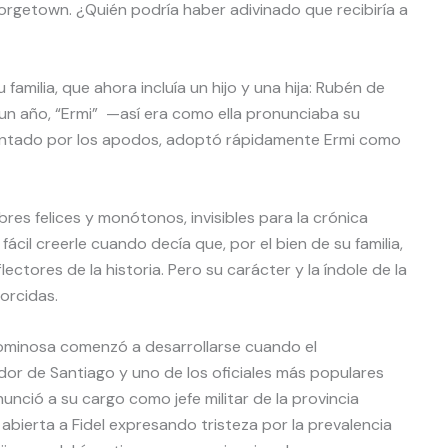
rgetown. ¿Quién podría haber adivinado que recibiría a
amilia, que ahora incluía un hijo y una hija: Rubén de
 un año, “Ermi” —así era como ella pronunciaba su
cantado por los apodos, adoptó rápidamente Ermi como
bres felices y monótonos, invisibles para la crónica
ácil creerle cuando decía que, por el bien de su familia,
ectores de la historia. Pero su carácter y la índole de la
orcidas.
ominosa comenzó a desarrollarse cuando el
or de Santiago y uno de los oficiales más populares
enunció a su cargo como jefe militar de la provincia
bierta a Fidel expresando tristeza por la prevalencia