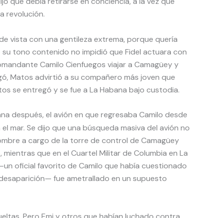
jo que debía retirarse en conciencia, a la vez que
a revolución.
e vista con una gentileza extrema, porque quería
 su tono contenido no impidió que Fidel actuara con
l comandante Camilo Cienfuegos viajar a Camagüey y
egó, Matos advirtió a su compañero más joven que
tos se entregó y se fue a La Habana bajo custodia.
a después, el avión en que regresaba Camilo desde
el mar. Se dijo que una búsqueda masiva del avión no
hombre a cargo de la torre de control de Camagüey
 mientras que en el Cuartel Militar de Columbia en La
—un oficial favorito de Camilo que había cuestionado
la desaparición— fue ametrallado en un supuesto
eltas. Pero Emi y otros que habían luchado contra