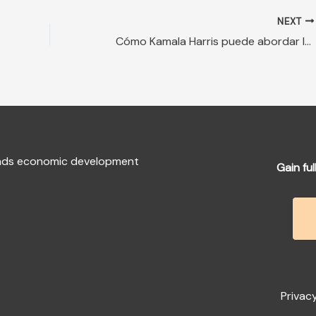
NEXT
Cómo Kamala Harris puede abordar las causas raíz de la migración
fends economic development
Gain ful
Privacy