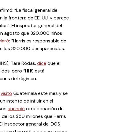
firmó: “La fiscal general de
n la frontera de EE. UU. y parece
as”. El inspector general del
n agosto que 320,000 niños
laró
: “Harris es responsable de
e los 320,000 desaparecidos.
HHS), Tara Rodas,
dice
que el
idos, pero “HHS está
enes del régimen.
,
visitó
Guatemala este mes y se
n intento de influir en el
nson
anunció
otra donación de
 de los $50 millones que Harris
“El inspector general del DOS
r si se han utilizado para pagar