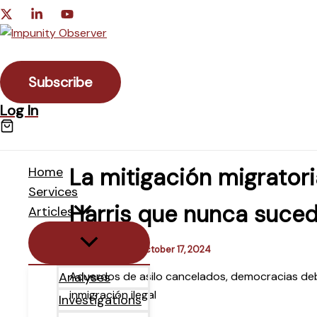
Skip
to
Search
content
Subscribe
Log In
La mitigación migrator
Home
Services
Harris que nunca suced
Articles
Steven Hecht
•
October 17, 2024
Acuerdos de asilo cancelados, democracias debil
Analyses
inmigración ilegal
Investigations