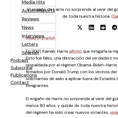
Media Hits
El engaño de Harris no sorprende al venir del
Action Reports
de toda nuestra historia.
(Ga
Reviews
News
Interviews
Read in English.
Letters
En 2021, Kamala Harris
afirmó
que mitigaría la m
Spanish
Esto fue falso, una distracción del verdadero mo
Podcast
respaldada por el régimen Obama-Biden-Harris.
Subscribe
firmados por Donald Trump con los vecinos del s
Publications
solicitantes de asilo a aplicar fuera de Estados 
Contact
inmigrantes.
El engaño de Harris no sorprende al venir del 
menos 80 años, y quizás de toda nuestra histori
del régimen ha sido crear nuevos votantes,
viol