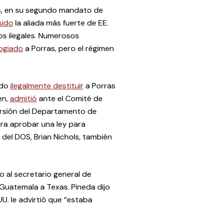
as, en su segundo mandato de
sido
la aliada más fuerte de EE.
cos ilegales. Numerosos
ogiado
a Porras, pero el régimen
ado
ilegalmente destituir
a Porras
en,
admitió
ante el Comité de
orsión del Departamento de
ra aprobar una ley para
o del DOS, Brian Nichols, también
 al secretario general de
e Guatemala a Texas. Pineda dijo
U. le advirtió que “estaba