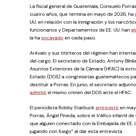
La fiscal general de Guatemala, Consuelo Porr
cuatro años, que termina en mayo de 2026, ha
UU. en relación con la inmigración y los narcóti
funcionarios y Departamentos de EE. UU. han
el
la ha
socavado
en cada paso.
Arévalo y sus titiriteros del régimen han intent
del cargo. El secretario de Estado, Antony Blink
Asuntos Exteriores de la Cámara (HFAC) la ext
Estado (DOS) a congresistas guatemaltecos pa
destituir a Porras. En junio, el secretario adjunt
admitió
el mismo crimen del DOS ante el HFAC.
El periodista Robby Starbuck
entrevistó
en mayo
Porras, Ángel Pineda, sobre el tráfico infantil d
que alguien conectado con la Embajada de EE. U
jugando con fuego” al dar esta entrevista.