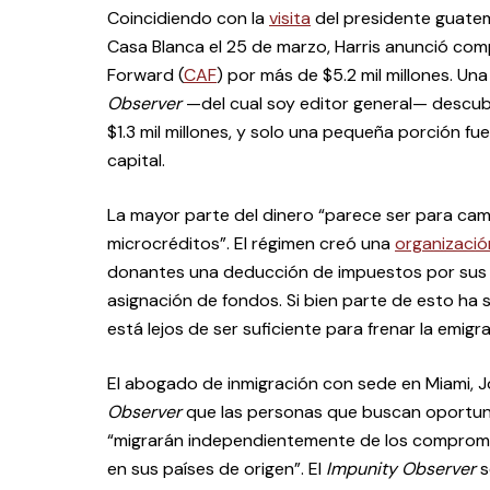
Coincidiendo con la
visita
del presidente guatem
Casa Blanca el 25 de marzo, Harris anunció co
Forward (
CAF
) por más de $5.2 mil millones. Un
Observer
—del cual soy editor general— descu
$1.3 mil millones, y solo una pequeña porción fu
capital.
La mayor parte del dinero “parece ser para ca
microcréditos”. El régimen creó una
organizació
donantes una deducción de impuestos por sus c
asignación de fondos. Si bien parte de esto ha s
está lejos de ser suficiente para frenar la emigra
El abogado de inmigración con sede en Miami, Jo
Observer
que las personas que buscan oportun
“migrarán independientemente de los compromi
en sus países de origen”. El
Impunity Observer
s