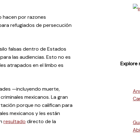
o hacen por razones
s para refugiados de persecución
silo falsas dentro de Estados
ara las audiencias. Esto no es
Explore 
les atrapados en el limbo es
tades —incluyendo muerte,
An
 criminales mexicanos. La gran
Ca
tación porque no califican para
nales mexicanos y les están
un
resultado
directo de la
Gu
Abi