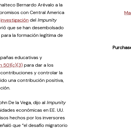
alteco Bernardo Arévalo a la
mpromisos con Central America
Ma
a
investigación
del
Impunity
brió que se han desembolsado
e para la formación legítima de
Purchas
mpañas educativas y
n 501(c)(3)
para dar a los
ontribuciones y controlar la
ido una contribución positiva,
ción.
hn De la Vega, dijo al
Impunity
idades económicas en EE. UU.
sos hechos por los inversores
eñaló que “el desafío migratorio