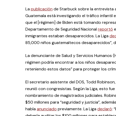
La
publicación
de Starbuck sobre la entrevista a
Guatemala está investigando el tráfico infantil e
que el [régimen] de Biden está tomando represali
Departamento de Seguridad Nacional
reportó
e
inmigrantes estaban desaparecidos. La Liga
dec
85,000 niños guatemaltecos desaparecidos”, d
La denunciante de Salud y Servicios Humanos (
régimen podría encontrar a los niños desaparec
reteniendo estos datos” para proteger los crím
El secretario asistente del DOS, Todd Robinson
reunió con congresistas. Según la Liga, esto fue u
nombramiento de magistrados judiciales. Robi
$50 millones para “seguridad y justicia”, además
había
anunciado
previamente. La Liga
declaró
: 
debería auditar los $100 millones para establece