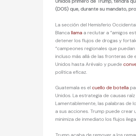
Unidos primero de Trump, tendrá q
(DOS) que, durante su mandato, pro
La sección del Hemisferio Occidental
Blanca
llama
a reclutar a “amigos est
detener los flujos de drogas y fortal
“campeones regionales que puedan ay
incluso más allá de las fronteras de
Unidos hasta Arévalo y puede
conve
política eficaz.
Guatemala es el
cuello de botella
par
Unidos. La estrategia de causas raí
Lamentablemente, las palabras de lo
a sus acciones. Trump puede crear 
minimiza de inmediato los flujos ileg
Trump acaba de remover a los remane