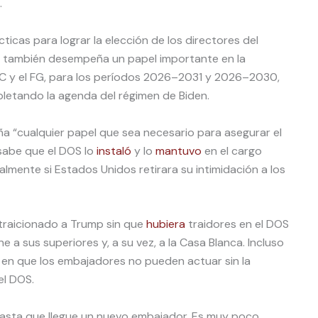
.
cticas para lograr la elección de los directores del
n también desempeña un papel importante en la
C y el FG, para los períodos 2026–2031 y 2026–2030,
letando la agenda del régimen de Biden.
 “cualquier papel que sea necesario para asegurar el
sabe que el DOS lo
instaló
y lo
mantuvo
en el cargo
almente si Estados Unidos retirara su intimidación a los
 traicionado a Trump sin que
hubiera
traidores en el DOS
 a sus superiores y, a su vez, a la Casa Blanca. Incluso
en que los embajadores no pueden actuar sin la
el DOS.
o hasta que llegue un nuevo embajador. Es muy poco