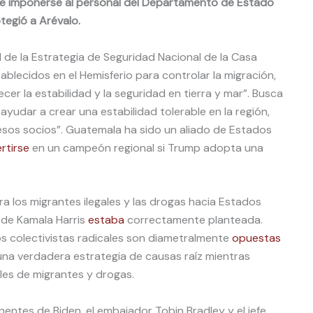
ue imponerse al personal del Departamento de Estado
tegió a Arévalo.
 de la Estrategia de Seguridad Nacional de la Casa
ablecidos en el Hemisferio para controlar la migración,
ecer la estabilidad y la seguridad en tierra y mar”. Busca
udar a crear una estabilidad tolerable en la región,
 esos socios”. Guatemala ha sido un aliado de Estados
rtirse
en un campeón regional si Trump adopta una
a los migrantes ilegales y las drogas hacia Estados
z de Kamala Harris
estaba
correctamente planteada.
s colectivistas radicales son diametralmente
opuestas
una verdadera estrategia de causas raíz mientras
ales de migrantes y drogas.
ntes de Biden, el embajador Tobin Bradley y el jefe