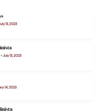
ss
uly 13, 2023
inista
o
•
July 13, 2023
ry 14, 2023
inista