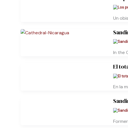
Un obi
Sandi
In the 
El tot
En la m
Sandi
Former