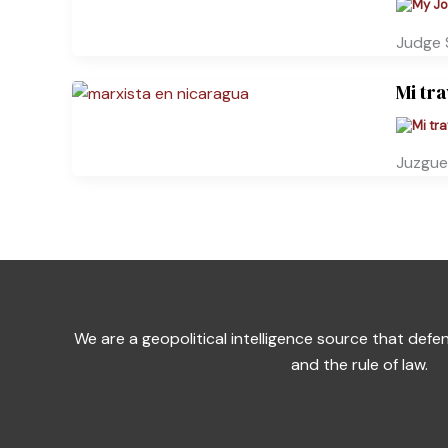
Judge 
Mi tr
Juzgue
We are a geopolitical intelligence source that de
and the rule of law.