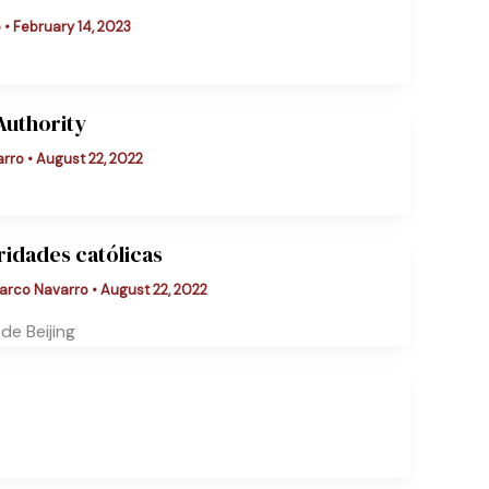
o
•
February 14, 2023
Authority
arro
•
August 22, 2022
oridades católicas
arco Navarro
•
August 22, 2022
de Beijing