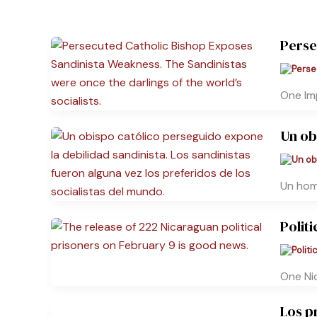
Perse
One Im
Un ob
Un hom
Polit
One Ni
Los p