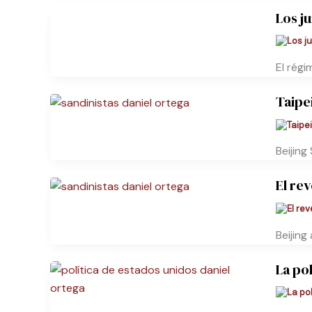
Los j
El régi
Taipe
Beijin
El re
Beijing
La po