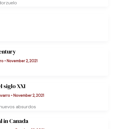
dorzuelo
entury
ro
•
November 2, 2021
l siglo XXI
avarro
•
November 2, 2021
a nuevos absurdos
l in Canada